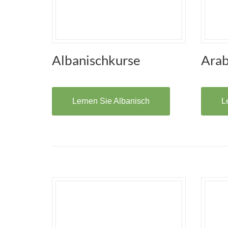
Albanischkurse
Arab
Lernen Sie Albanisch
L