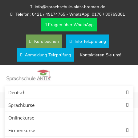
info@sprachschule-aktiv-bremen.de
Telefon: 0421 / 49174765 - WhatsApp: 0176 / 30769381
Fragen über WhatsApp
Kurs buchen
Info Telcprüfung
Anmeldung Telcprüfung
Kontaktieren Sie uns!
Deutsch
Sprachkurse
Onlinekurse
Kontaktformular –
Firmenkurse
Sprachschule Aktiv Bremen