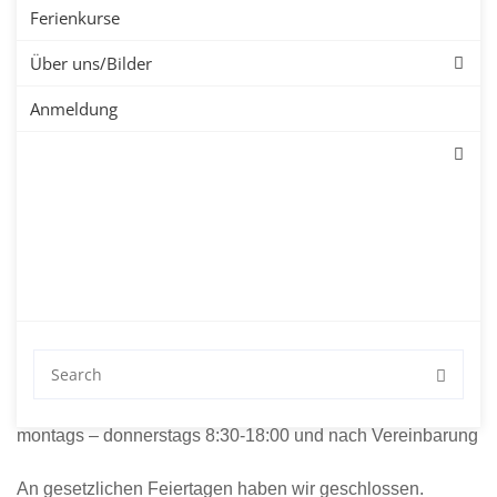
Ferienkurse
Über uns/Bilder
Kontakt und Anfrage – Sprachschule Aktiv Bremen –
Anmeldung
Kontaktformular ausfüllen und senden.
Geschäftsinhaberin:
Julian Weber
Unsere Adresse:
Pieperstraße 1-3
28195 Bremen
Unsere Öffnungszeiten:
montags – donnerstags 8:30-18:00 und nach Vereinbarung
An gesetzlichen Feiertagen haben wir geschlossen.