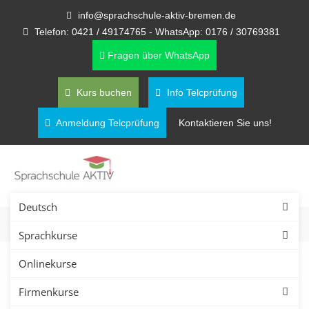
info@sprachschule-aktiv-bremen.de
Telefon: 0421 / 49174765 - WhatsApp: 0176 / 30769381
Fragen über WhatsApp
Kurs buchen
Info Telcprüfung
Anmeldung Telcprüfung
Kontaktieren Sie uns!
Deutsch
Sprachkurse
Onlinekurse
Persisch lernen in Bremen –
Firmenkurse